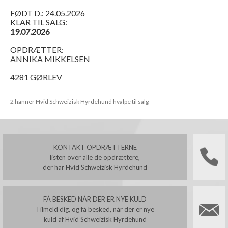
FØDT D.: 24.05.2026
KLAR TIL SALG:
19.07.2026
OPDRÆTTER:
ANNIKA MIKKELSEN
4281 GØRLEV
2 hanner Hvid Schweizisk Hyrdehund hvalpe til salg
KONTAKT OPDRÆTTERNE
listen over alle de opdrættere,
der har Hvid Schweizisk Hyrdehund
FÅ BESKED NÅR DER ER NYE KULD
Tilmeld dig, og få besked, når der er nye
kuld af Hvid Schweizisk Hyrdehund