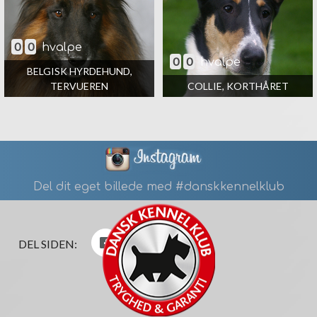
0
0
hvalpe
0
0
hvalpe
BELGISK HYRDEHUND,
TERVUEREN
COLLIE, KORTHÅRET
Del dit eget billede med #danskkennelklub
DEL SIDEN: