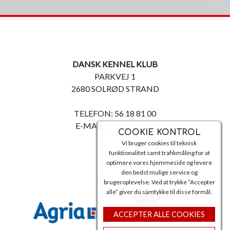
DANSK KENNEL KLUB
PARKVEJ 1
2680 SOLRØD STRAND
TELEFON: 56 18 81 00
E-MAIL:
post@dkk.dk
COOKIE KONTROL
Vi bruger cookies til teknisk
funktionalitet samt trafikmåling for at
optimere vores hjemmeside og levere
den bedst mulige service og
brugeroplevelse. Ved at trykke ”Accepter
alle” giver du samtykke til disse formål.
ACCEPTER ALLE COOKIES