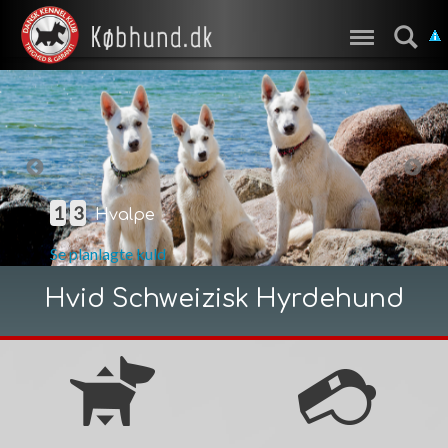
1
3
Hvalpe
Se planlagte kuld
Hvid Schweizisk Hyrdehund