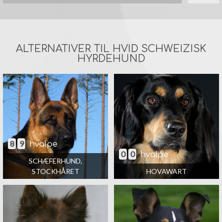
ALTERNATIVER TIL HVID SCHWEIZISK
HYRDEHUND
8
9
hvalpe
0
0
hvalpe
SCHÆFERHUND,
STOCKHÅRET
HOVAWART