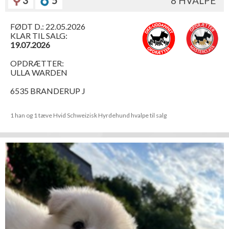
3
5
8 HVALPE
FØDT D.: 22.05.2026
KLAR TIL SALG:
19.07.2026
OPDRÆTTER:
ULLA WARDEN
6535 BRANDERUP J
1 han og 1 tæve Hvid Schweizisk Hyrdehund hvalpe til salg