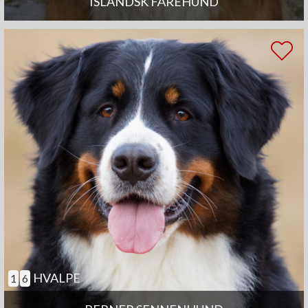
ISLANDSK FÅREHUND
HVALPE
1
6