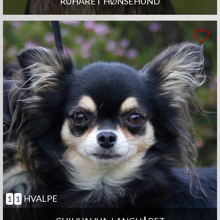
RUHÅRET HØNSEHUND
HVALPE
1
1