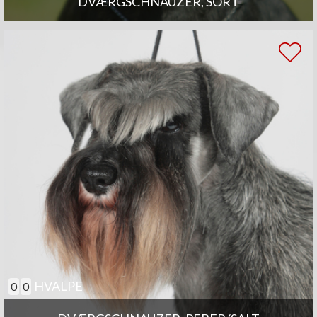
DVÆRGSCHNAUZER, SORT
HVALPE
0
0