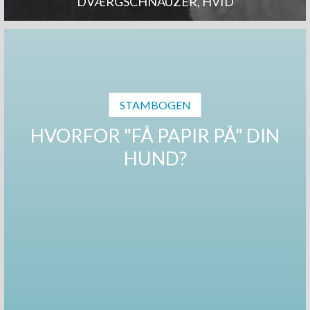
DVÆRGSCHNAUZER, HVID
STAMBOGEN
HVORFOR "FÅ PAPIR PÅ" DIN
HUND?