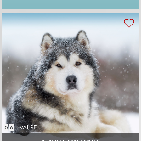
HVALPE
0
6