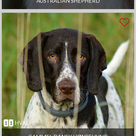
AUSTRALIAN SHEPHERD
HVALPE
1
1