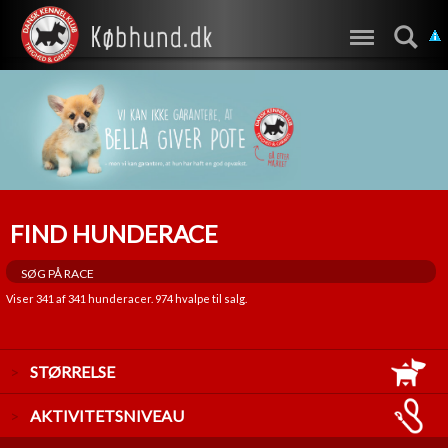
FIND HUNDERACE
Viser
341
af
341
hunderacer.
974
hvalpe til salg.
STØRRELSE
LILLE
AKTIVITETSNIVEAU