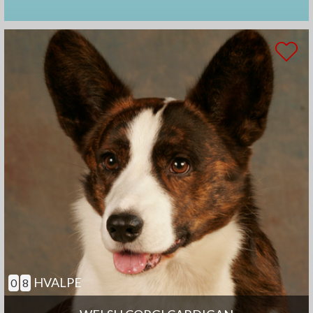
HVALPE
0
8