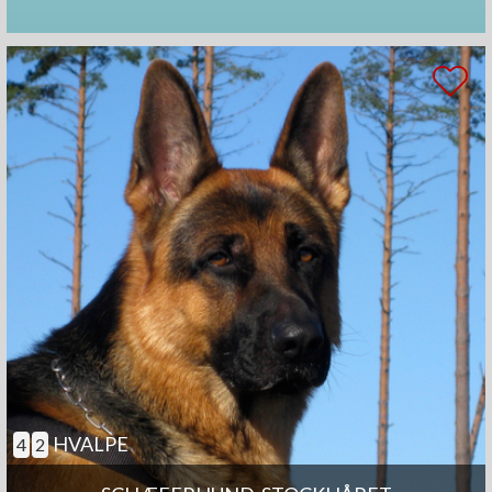
HVALPE
4
2