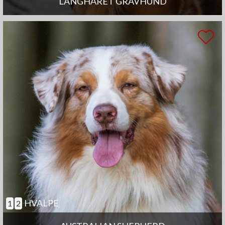
LANGHÅRET GRAVHUND
HVALPE
1
2