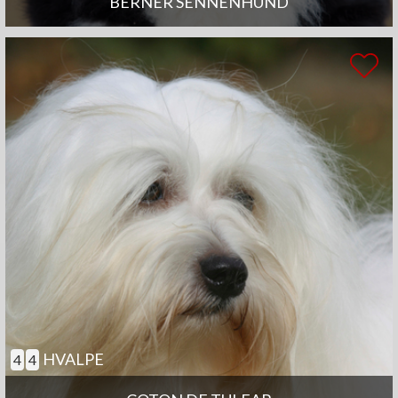
BERNER SENNENHUND
HVALPE
4
4