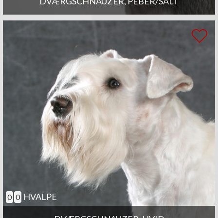
DVÆRGSCHNAUZER, PEBER/SALT
HVALPE
0
0