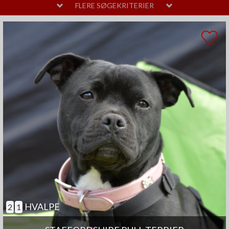
MELLEM
LAVT
FLERE SØGEKRITERIER
PELSPLEJE
STOR
MELLEM
LIDT
TEMPERAMENT
HØJT
MELLEM
SAMARBEJDENDE
ANDRE EGENSKABER
MEGET
MELLEM
GOD TIL AGILITY
GOD TIL ÆLDRE
SELVSTÆNDIG
BØRNEVENLIG
JAGTHUND
BRUGSHUND
GØR SJÆLDENT
HVALPE
2
1