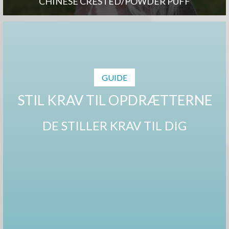
CHINESE CRESTED/POWDER PUFF
GUIDE
STIL KRAV TIL OPDRÆTTERNE
DE STILLER KRAV TIL DIG