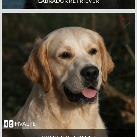
LABRADOR RETRIEVER
HVALPE
4
5