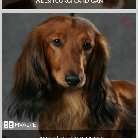
WELSH CORGI CARDIGAN
HVALPE
0
5