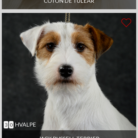
COTON DE TULEAR
HVALPE
3
0