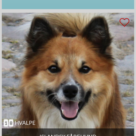
HVALPE
1
8