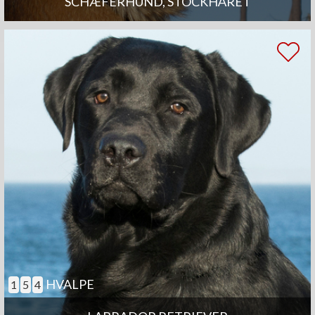
SCHÆFERHUND, STOCKHÅRET
HVALPE
1
5
4