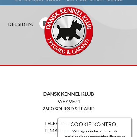
DEL SIDEN:
DANSK KENNEL KLUB
PARKVEJ 1
2680 SOLRØD STRAND
TELEFON: 56 18 81 00
COOKIE KONTROL
E-MAIL:
post@dkk.dk
Vi bruger cookies til teknisk
funktionalitet samt trafikmåling for at