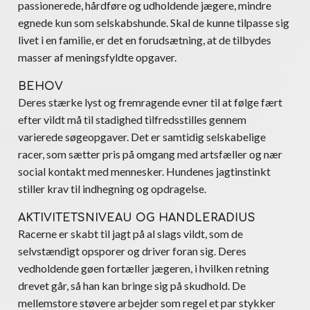
passionerede, hårdføre og udholdende jægere, mindre
egnede kun som selskabshunde. Skal de kunne tilpasse sig
livet i en familie, er det en forudsætning, at de tilbydes
masser af meningsfyldte opgaver.
BEHOV
Deres stærke lyst og fremragende evner til at følge fært
efter vildt må til stadighed tilfredsstilles gennem
varierede søgeopgaver. Det er samtidig selskabelige
racer, som sætter pris på omgang med artsfæller og nær
social kontakt med mennesker. Hundenes jagtinstinkt
stiller krav til indhegning og opdragelse.
AKTIVITETSNIVEAU OG HANDLERADIUS
Racerne er skabt til jagt på al slags vildt, som de
selvstændigt opsporer og driver foran sig. Deres
vedholdende gøen fortæller jægeren, i hvilken retning
drevet går, så han kan bringe sig på skudhold. De
mellemstore støvere arbejder som regel et par stykker