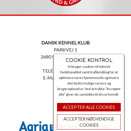
DANSK KENNEL KLUB
PARKVEJ 1
2680 SOLRØD STRAND
COOKIE KONTROL
Vi bruger cookies til teknisk
TELEFON: 56 18 81 00
funktionalitet samt trafikmåling for at
E-MAIL:
post@dkk.dk
optimere vores hjemmeside og levere
den bedst mulige service og
brugeroplevelse. Ved at trykke ”Accepter
alle” giver du samtykke til disse formål.
ACCEPTER ALLE COOKIES
ACCEPTER NØDVENDIGE
COOKIES