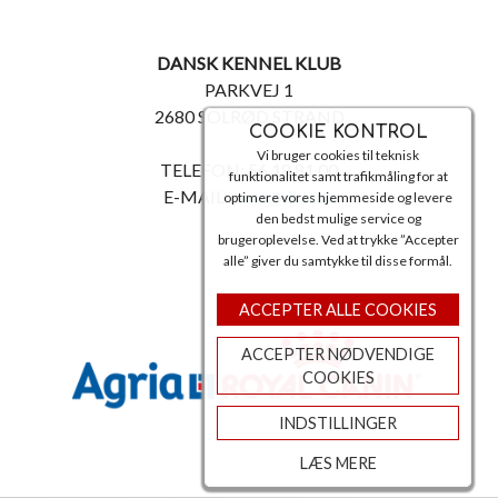
DANSK KENNEL KLUB
PARKVEJ 1
2680 SOLRØD STRAND
COOKIE KONTROL
Vi bruger cookies til teknisk
TELEFON: 56 18 81 00
funktionalitet samt trafikmåling for at
E-MAIL:
post@dkk.dk
optimere vores hjemmeside og levere
den bedst mulige service og
brugeroplevelse. Ved at trykke ”Accepter
alle” giver du samtykke til disse formål.
ACCEPTER ALLE COOKIES
ACCEPTER NØDVENDIGE
COOKIES
INDSTILLINGER
LÆS MERE