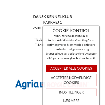
DANSK KENNEL KLUB
PARKVEJ 1
2680 SOLRØD STRAND
COOKIE KONTROL
Vi bruger cookies til teknisk
TELEFON: 56 18 81 00
funktionalitet samt trafikmåling for at
E-MAIL:
post@dkk.dk
optimere vores hjemmeside og levere
den bedst mulige service og
brugeroplevelse. Ved at trykke ”Accepter
alle” giver du samtykke til disse formål.
ACCEPTER ALLE COOKIES
ACCEPTER NØDVENDIGE
COOKIES
INDSTILLINGER
LÆS MERE