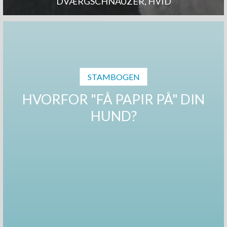
DVÆRGSCHNAUZER, HVID
STAMBOGEN
HVORFOR "FÅ PAPIR PÅ" DIN
HUND?