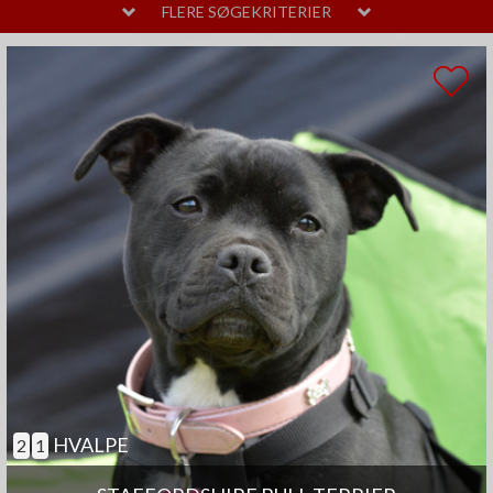
MELLEM
LAVT
FLERE SØGEKRITERIER
PELSPLEJE
STOR
MELLEM
LIDT
TEMPERAMENT
HØJT
MELLEM
SAMARBEJDENDE
ANDRE EGENSKABER
MEGET
MELLEM
GOD TIL AGILITY
GOD TIL ÆLDRE
SELVSTÆNDIG
BØRNEVENLIG
JAGTHUND
BRUGSHUND
GØR SJÆLDENT
HVALPE
2
1