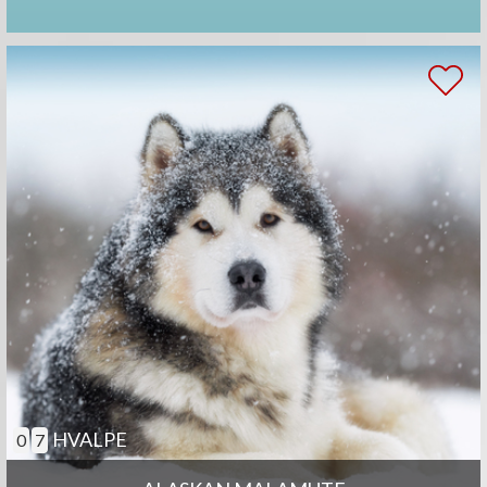
HVALPE
0
7