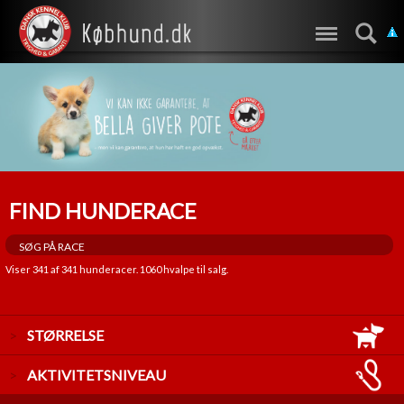
FIND HUNDERACE
Viser
341
af
341
hunderacer.
1060
hvalpe til salg.
STØRRELSE
LILLE
AKTIVITETSNIVEAU