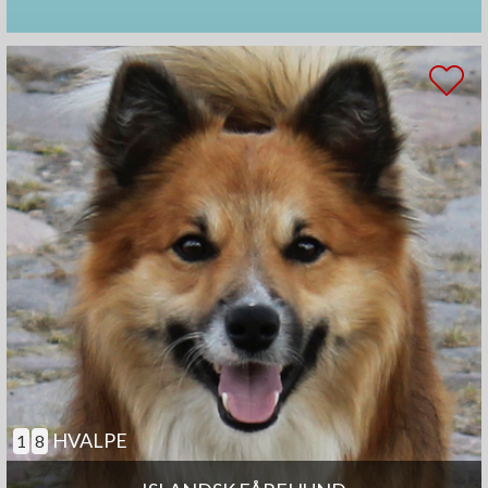
HVALPE
1
8