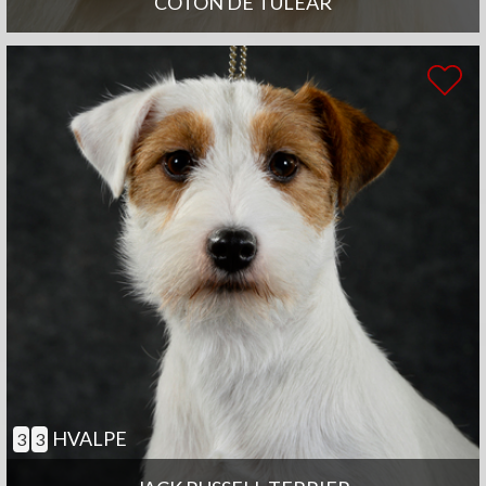
COTON DE TULEAR
HVALPE
3
3