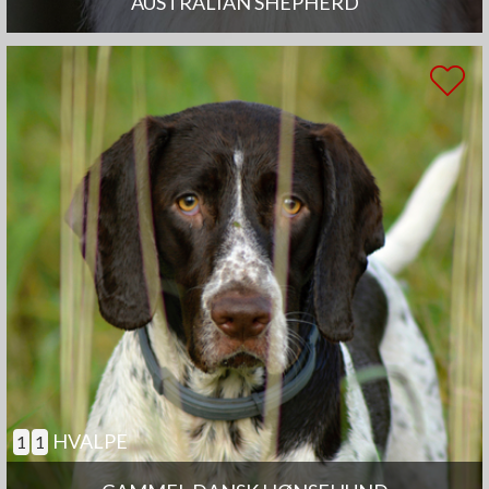
AUSTRALIAN SHEPHERD
HVALPE
1
1