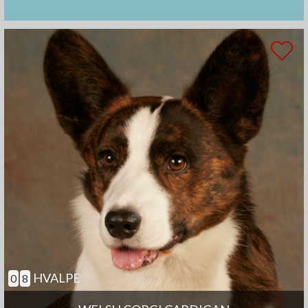
HVALPE
0
8