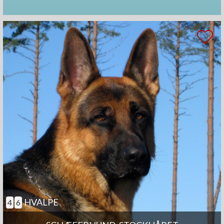
HVALPE
4
6