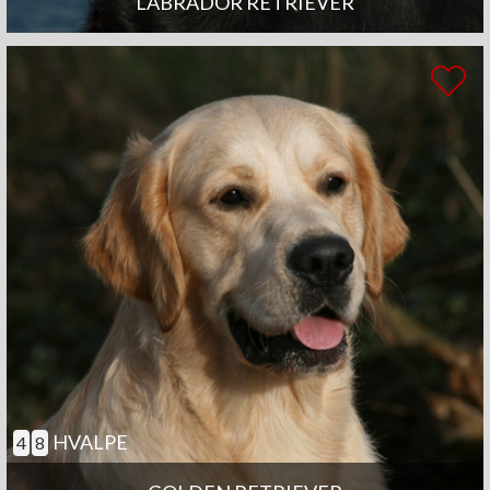
LABRADOR RETRIEVER
HVALPE
4
8