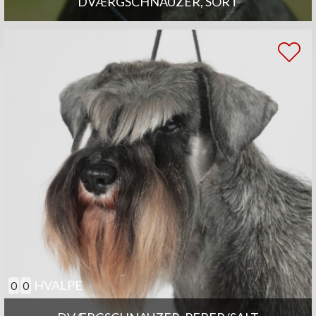
DVÆRGSCHNAUZER, SORT
HVALPE
0
0