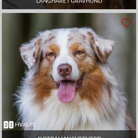
LANGHÅRET GRAVHUND
HVALPE
2
1