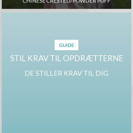
CHINESE CRESTED/POWDER PUFF
GUIDE
STIL KRAV TIL OPDRÆTTERNE
DE STILLER KRAV TIL DIG