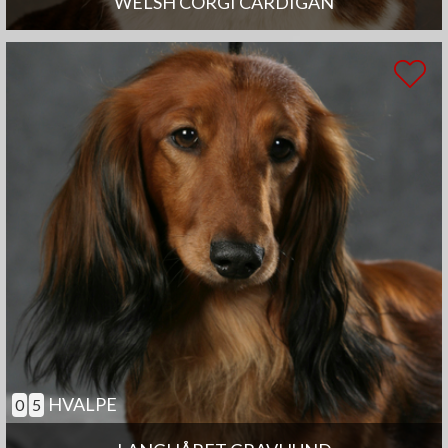
WELSH CORGI CARDIGAN
HVALPE
0
5