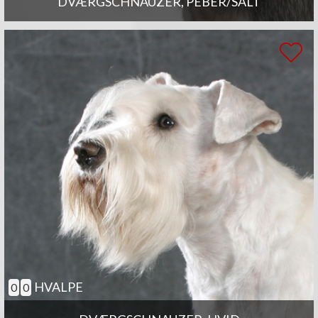
DVÆRGSCHNAUZER, PEBER/SALT
HVALPE
0
0