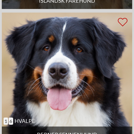
ISLANDSK FÅREHUND
HVALPE
1
6