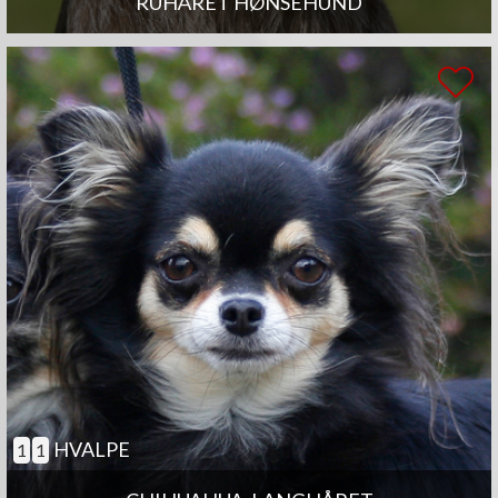
RUHÅRET HØNSEHUND
HVALPE
1
1