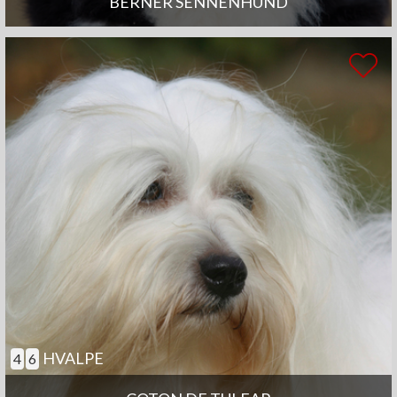
BERNER SENNENHUND
HVALPE
4
6