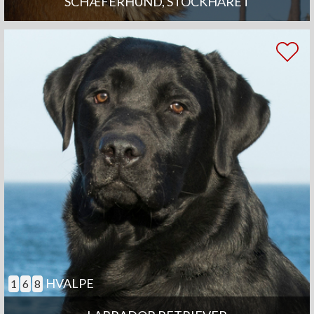
SCHÆFERHUND, STOCKHÅRET
HVALPE
1
6
8