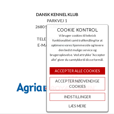
DANSK KENNEL KLUB
PARKVEJ 1
2680 SOLRØD STRAND
COOKIE KONTROL
Vi bruger cookies til teknisk
TELEFON: 56 18 81 00
funktionalitet samt trafikmåling for at
E-MAIL:
post@dkk.dk
optimere vores hjemmeside og levere
den bedst mulige service og
brugeroplevelse. Ved at trykke ”Accepter
alle” giver du samtykke til disse formål.
ACCEPTER ALLE COOKIES
ACCEPTER NØDVENDIGE
COOKIES
INDSTILLINGER
LÆS MERE