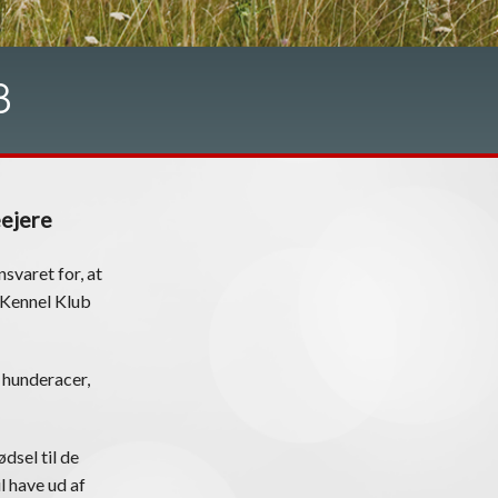
B
eejere
svaret for, at
k Kennel Klub
 hunderacer,
dsel til de
l have ud af