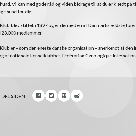
 hund. Vi kan med gode råd og viden bidrage til, at du er klædt på ti
ige hund for dig.
lub blev stiftet i 1897 og er dermed en af Danmarks ældste foren
nd 28.000 medlemmer.
lub er – som den eneste danske organisation – anerkendt af den i
 af nationale kennelklubber, Fédération Cynologique Internationa
DEL SIDEN: