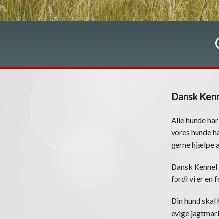
Dansk Kenn
Alle hunde har
vores hunde ha
gerne hjælpe 
Dansk Kennel 
fordi vi er en
Din hund skal h
evige jagtmark