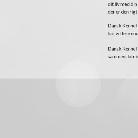
dit liv med din
der er den rigt
Dansk Kennel K
har vi flere e
Dansk Kennel K
sammenslutning