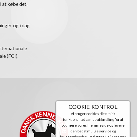
l at købe det,
inger, og i dag
nternationale
le (FCI).
COOKIE KONTROL
Vi bruger cookies til teknisk
funktionalitet samt trafikmåling for at
optimere vores hjemmeside og levere
den bedst mulige service og
brugeroplevelse. Ved at trykke ”Accepter