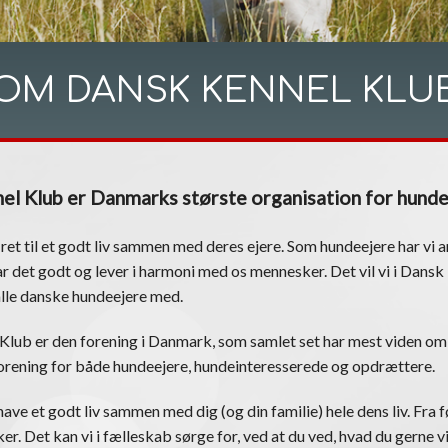
OM DANSK KENNEL KLU
el Klub er Danmarks største organisation for hund
 ret til et godt liv sammen med deres ejere. Som hundeejere har vi an
r det godt og lever i harmoni med os mennesker. Det vil vi i Dans
alle danske hundeejere med.
Klub er den forening i Danmark, som samlet set har mest viden om
 forening for både hundeejere, hundeinteresserede og opdrættere.
ave et godt liv sammen med dig (og din familie) hele dens liv. Fra fø
er. Det kan vi i fælleskab sørge for, ved at du ved, hvad du gerne vi