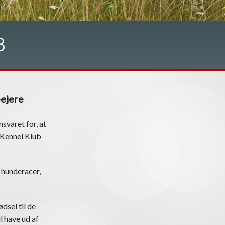
B
eejere
svaret for, at
k Kennel Klub
 hunderacer,
dsel til de
l have ud af