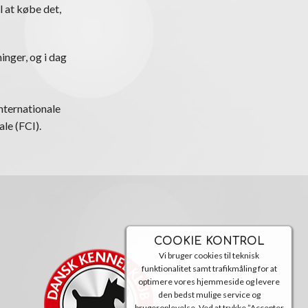
l at købe det,
inger, og i dag
nternationale
le (FCI).
COOKIE KONTROL
Vi bruger cookies til teknisk
funktionalitet samt trafikmåling for at
optimere vores hjemmeside og levere
den bedst mulige service og
brugeroplevelse. Ved at trykke ”Accepter