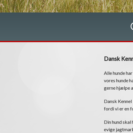
Dansk Kenn
Alle hunde har
vores hunde ha
gerne hjælpe 
Dansk Kennel 
fordi vi er en
Din hund skal h
evige jagtmark