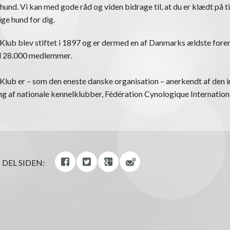
 hund. Vi kan med gode råd og viden bidrage til, at du er klædt på ti
ige hund for dig.
lub blev stiftet i 1897 og er dermed en af Danmarks ældste foren
nd 28.000 medlemmer.
lub er – som den eneste danske organisation – anerkendt af den i
 af nationale kennelklubber, Fédération Cynologique Internationa
DEL SIDEN: