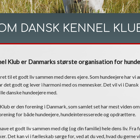
OM DANSK KENNEL KLU
el Klub er Danmarks største organisation for hund
 ret til et godt liv sammen med deres ejere. Som hundeejere har vi an
r det godt og lever i harmoni med os mennesker. Det vil vi i Dans
alle danske hundeejere med.
Klub er den forening i Danmark, som samlet set har mest viden om
 forening for både hundeejere, hundeinteresserede og opdrættere.
ave et godt liv sammen med dig (og din familie) hele dens liv. Fra fø
er. Det kan vi i fælleskab sørge for, ved at du ved, hvad du gerne vi