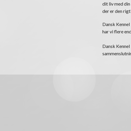
dit liv med din
der er den rigt
Dansk Kennel K
har vi flere e
Dansk Kennel K
sammenslutning