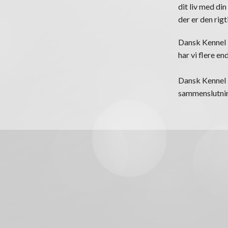
dit liv med din
der er den rigt
Dansk Kennel K
har vi flere e
Dansk Kennel K
sammenslutning