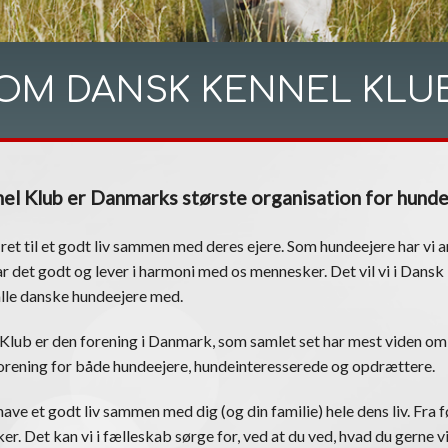
OM DANSK KENNEL KLU
el Klub er Danmarks største organisation for hund
 ret til et godt liv sammen med deres ejere. Som hundeejere har vi an
r det godt og lever i harmoni med os mennesker. Det vil vi i Dans
alle danske hundeejere med.
Klub er den forening i Danmark, som samlet set har mest viden om
 forening for både hundeejere, hundeinteresserede og opdrættere.
ave et godt liv sammen med dig (og din familie) hele dens liv. Fra fø
er. Det kan vi i fælleskab sørge for, ved at du ved, hvad du gerne vi