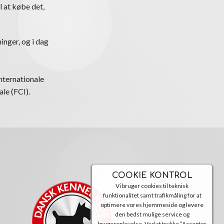
l at købe det,
inger, og i dag
nternationale
le (FCI).
COOKIE KONTROL
Vi bruger cookies til teknisk
funktionalitet samt trafikmåling for at
optimere vores hjemmeside og levere
den bedst mulige service og
brugeroplevelse. Ved at trykke ”Accepter