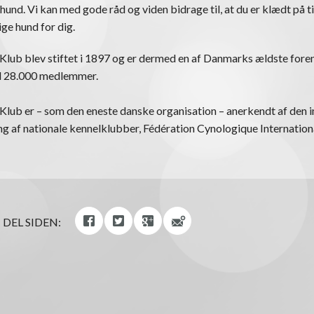
 hund. Vi kan med gode råd og viden bidrage til, at du er klædt på ti
ige hund for dig.
lub blev stiftet i 1897 og er dermed en af Danmarks ældste foren
nd 28.000 medlemmer.
lub er – som den eneste danske organisation – anerkendt af den i
 af nationale kennelklubber, Fédération Cynologique Internationa
DEL SIDEN: