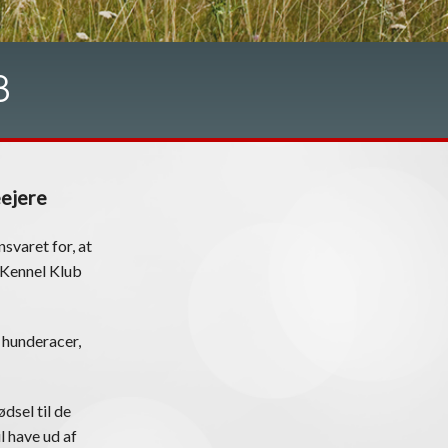
B
eejere
svaret for, at
k Kennel Klub
 hunderacer,
dsel til de
l have ud af