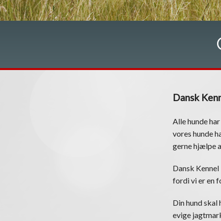
Dansk Kenn
Alle hunde har
vores hunde ha
gerne hjælpe 
Dansk Kennel 
fordi vi er en
Din hund skal h
evige jagtmark