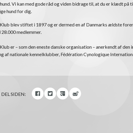
 hund. Vi kan med gode råd og viden bidrage til, at du er klædt på ti
ige hund for dig.
lub blev stiftet i 1897 og er dermed en af Danmarks ældste foren
nd 28.000 medlemmer.
lub er – som den eneste danske organisation – anerkendt af den i
 af nationale kennelklubber, Fédération Cynologique Internationa
DEL SIDEN: