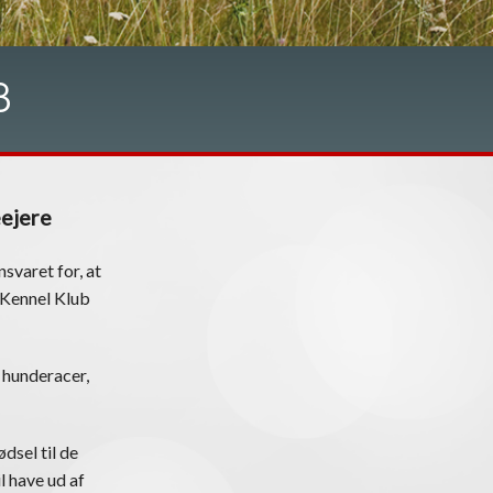
B
eejere
svaret for, at
k Kennel Klub
 hunderacer,
dsel til de
l have ud af