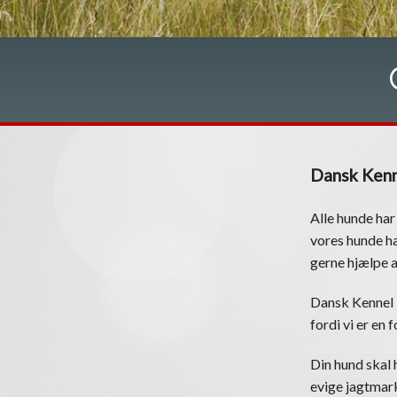
Dansk Kenn
Alle hunde har
vores hunde ha
gerne hjælpe 
Dansk Kennel 
fordi vi er en
Din hund skal h
evige jagtmark