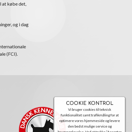
l at købe det,
inger, og i dag
nternationale
le (FCI).
COOKIE KONTROL
Vi bruger cookies til teknisk
funktionalitet samt trafikmåling for at
optimere vores hjemmeside og levere
den bedst mulige service og
brugeroplevelse. Ved at trykke ”Accepter