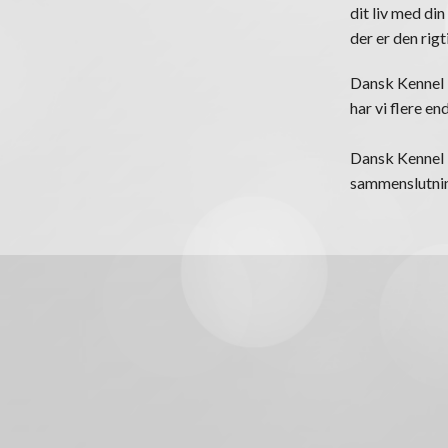
dit liv med din
der er den rigt
Dansk Kennel K
har vi flere e
Dansk Kennel K
sammenslutning