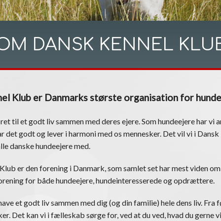
OM DANSK KENNEL KLU
el Klub er Danmarks største organisation for hund
 ret til et godt liv sammen med deres ejere. Som hundeejere har vi an
r det godt og lever i harmoni med os mennesker. Det vil vi i Dans
alle danske hundeejere med.
Klub er den forening i Danmark, som samlet set har mest viden om
 forening for både hundeejere, hundeinteresserede og opdrættere.
ave et godt liv sammen med dig (og din familie) hele dens liv. Fra fø
er. Det kan vi i fælleskab sørge for, ved at du ved, hvad du gerne vi