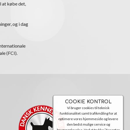
l at købe det,
inger, og i dag
nternationale
le (FCI).
COOKIE KONTROL
Vi bruger cookies til teknisk
funktionalitet samt trafikmåling for at
optimere vores hjemmeside og levere
den bedst mulige service og
brugeroplevelse. Ved at trykke ”Accepter