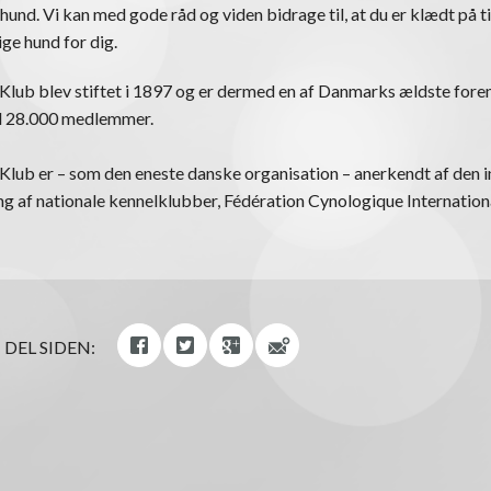
 hund. Vi kan med gode råd og viden bidrage til, at du er klædt på ti
ige hund for dig.
lub blev stiftet i 1897 og er dermed en af Danmarks ældste foren
nd 28.000 medlemmer.
lub er – som den eneste danske organisation – anerkendt af den i
 af nationale kennelklubber, Fédération Cynologique Internationa
DEL SIDEN: