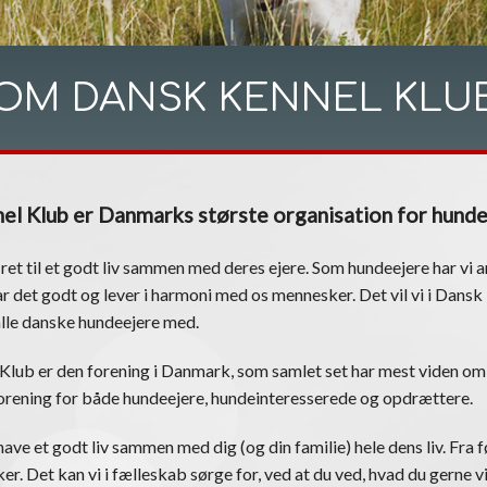
OM DANSK KENNEL KLU
el Klub er Danmarks største organisation for hund
 ret til et godt liv sammen med deres ejere. Som hundeejere har vi an
r det godt og lever i harmoni med os mennesker. Det vil vi i Dans
alle danske hundeejere med.
Klub er den forening i Danmark, som samlet set har mest viden om
 forening for både hundeejere, hundeinteresserede og opdrættere.
ave et godt liv sammen med dig (og din familie) hele dens liv. Fra fø
er. Det kan vi i fælleskab sørge for, ved at du ved, hvad du gerne vi