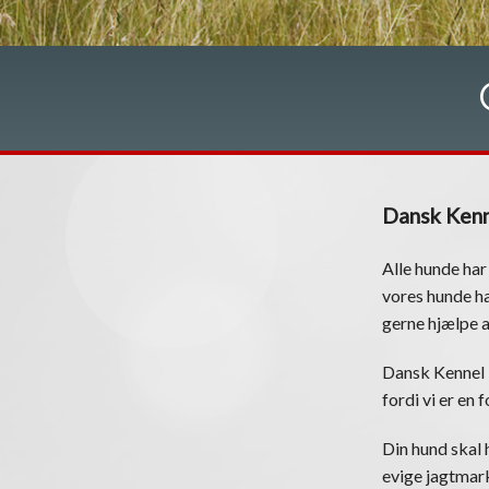
Dansk Kenn
Alle hunde har
vores hunde ha
gerne hjælpe 
Dansk Kennel 
fordi vi er en
Din hund skal h
evige jagtmark