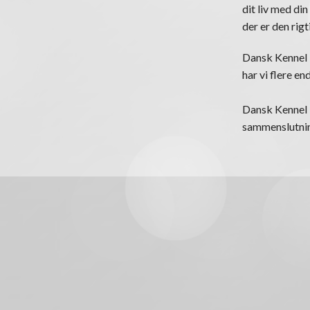
dit liv med din
der er den rigt
Dansk Kennel K
har vi flere e
Dansk Kennel K
sammenslutning