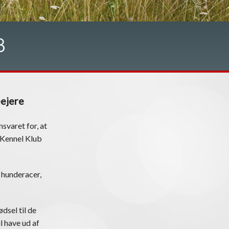
B
eejere
svaret for, at
k Kennel Klub
 hunderacer,
dsel til de
l have ud af