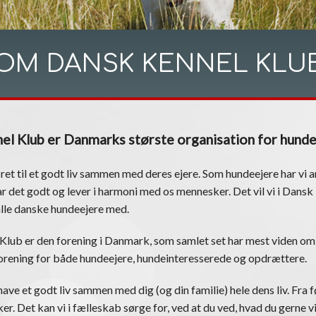
OM DANSK KENNEL KLU
el Klub er Danmarks største organisation for hund
 ret til et godt liv sammen med deres ejere. Som hundeejere har vi an
r det godt og lever i harmoni med os mennesker. Det vil vi i Dans
alle danske hundeejere med.
Klub er den forening i Danmark, som samlet set har mest viden om
 forening for både hundeejere, hundeinteresserede og opdrættere.
ave et godt liv sammen med dig (og din familie) hele dens liv. Fra fø
er. Det kan vi i fælleskab sørge for, ved at du ved, hvad du gerne vi