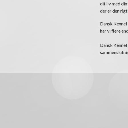
dit liv med din
der er den rigt
Dansk Kennel K
har vi flere e
Dansk Kennel K
sammenslutning