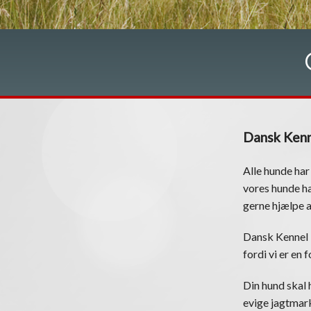
Dansk Kenn
Alle hunde har
vores hunde ha
gerne hjælpe 
Dansk Kennel 
fordi vi er en
Din hund skal h
evige jagtmark