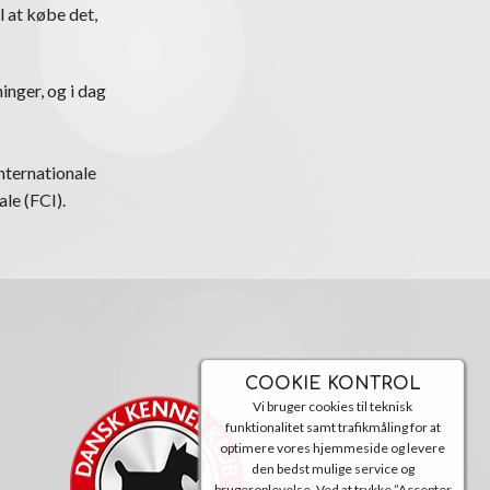
l at købe det,
inger, og i dag
nternationale
le (FCI).
COOKIE KONTROL
Vi bruger cookies til teknisk
funktionalitet samt trafikmåling for at
optimere vores hjemmeside og levere
den bedst mulige service og
brugeroplevelse. Ved at trykke ”Accepter