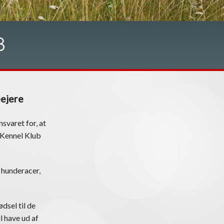
B
eejere
svaret for, at
k Kennel Klub
 hunderacer,
dsel til de
l have ud af