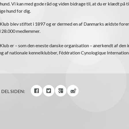
 hund. Vi kan med gode råd og viden bidrage til, at du er klædt på ti
ige hund for dig.
lub blev stiftet i 1897 og er dermed en af Danmarks ældste foren
nd 28.000 medlemmer.
lub er – som den eneste danske organisation – anerkendt af den i
 af nationale kennelklubber, Fédération Cynologique Internationa
DEL SIDEN: