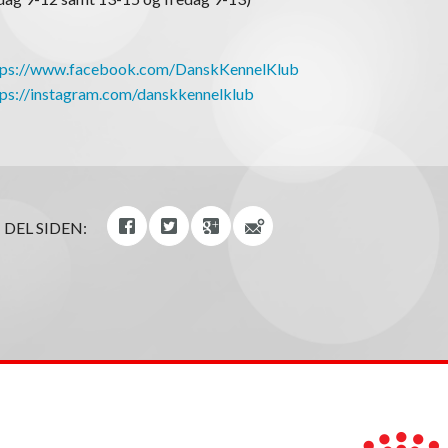
tps://www.facebook.com/DanskKennelKlub
tps://instagram.com/danskkennelklub
DEL SIDEN: