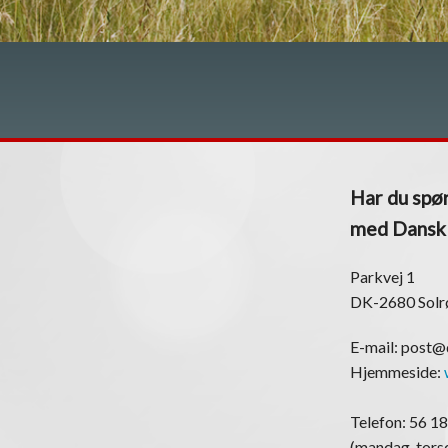
Har du spør
med Dansk K
Parkvej 1
DK-2680 Solr
E-mail: post
Hjemmeside:
Telefon: 56 18
(mandag-torsd