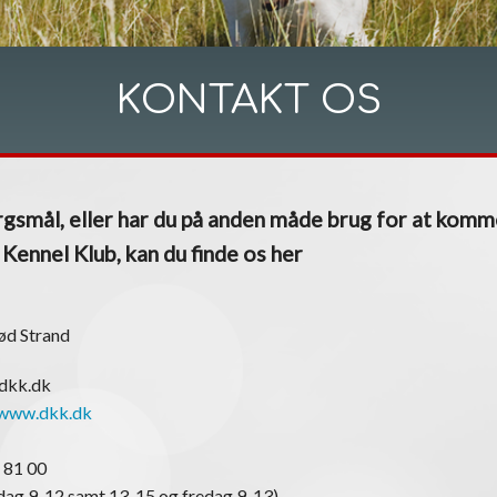
KONTAKT OS
gsmål, eller har du på anden måde brug for at komm
ennel Klub, kan du finde os her
ød Strand
@dkk.dk
www.dkk.dk
 81 00
ag 9-12 samt 13-15 og fredag 9-13)