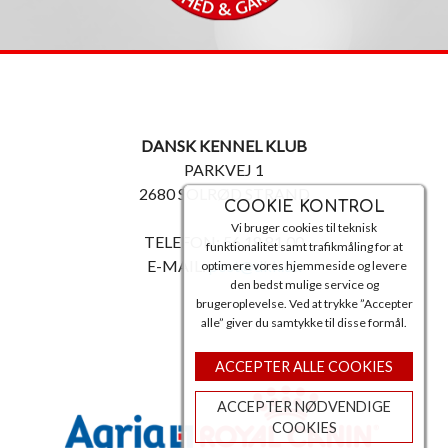
DANSK KENNEL KLUB
PARKVEJ 1
2680 SOLRØD STRAND
COOKIE KONTROL
Vi bruger cookies til teknisk
TELEFON: 56 18 81 00
funktionalitet samt trafikmåling for at
E-MAIL:
post@dkk.dk
optimere vores hjemmeside og levere
den bedst mulige service og
brugeroplevelse. Ved at trykke ”Accepter
alle” giver du samtykke til disse formål.
ACCEPTER ALLE COOKIES
ACCEPTER NØDVENDIGE
COOKIES