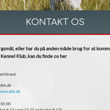
KONTAKT OS
gsmål, eller har du på anden måde brug for at komm
ennel Klub, kan du finde os her
ød Strand
@dkk.dk
www.dkk.dk
 81 00
ag 9-12 samt 13-15 og fredag 9-13)