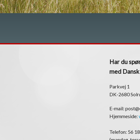
Har du spør
med Dansk K
Parkvej 1
DK-2680 Solr
E-mail: post
Hjemmeside:
Telefon: 56 18
(mandag-torsd