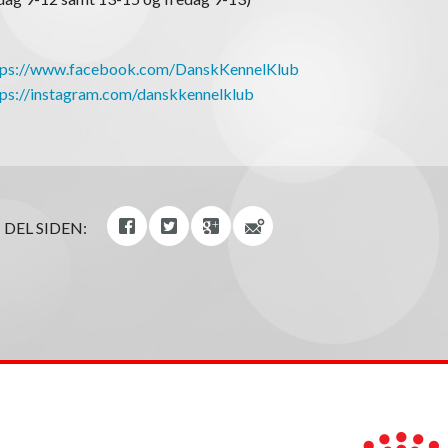
tps://www.facebook.com/DanskKennelKlub
tps://instagram.com/danskkennelklub
DEL SIDEN: