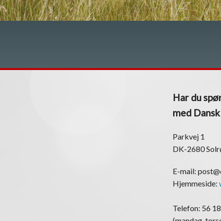
Har du spør
med Dansk K
Parkvej 1
DK-2680 Solr
E-mail: post
Hjemmeside:
Telefon: 56 18
(mandag-torsd