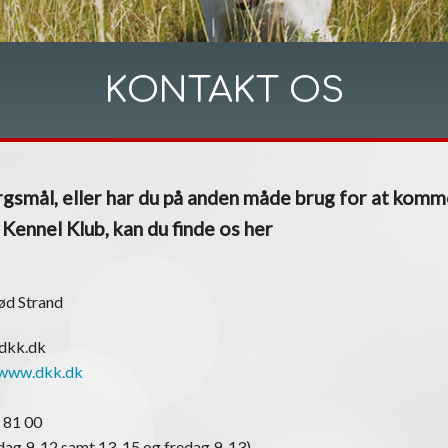
KONTAKT OS
gsmål, eller har du på anden måde brug for at komm
ennel Klub, kan du finde os her
ød Strand
@dkk.dk
www.dkk.dk
 81 00
ag 9-12 samt 13-15 og fredag 9-13)