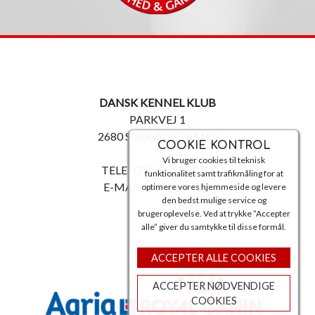
DANSK KENNEL KLUB
PARKVEJ 1
2680 SOLRØD STRAND
COOKIE KONTROL
Vi bruger cookies til teknisk
TELEFON: 56 18 81 00
funktionalitet samt trafikmåling for at
E-MAIL:
post@dkk.dk
optimere vores hjemmeside og levere
den bedst mulige service og
brugeroplevelse. Ved at trykke ”Accepter
alle” giver du samtykke til disse formål.
ACCEPTER ALLE COOKIES
ACCEPTER NØDVENDIGE
COOKIES