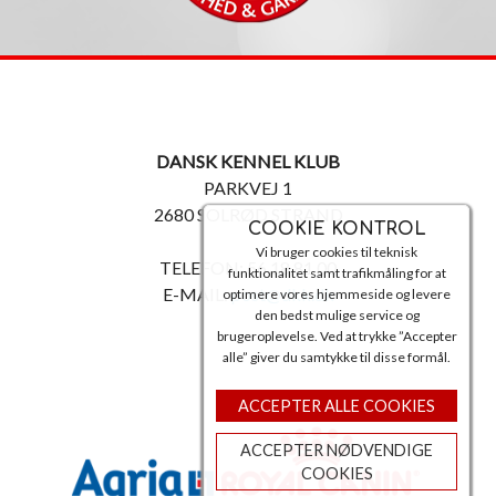
DANSK KENNEL KLUB
PARKVEJ 1
2680 SOLRØD STRAND
COOKIE KONTROL
Vi bruger cookies til teknisk
TELEFON: 56 18 81 00
funktionalitet samt trafikmåling for at
E-MAIL:
post@dkk.dk
optimere vores hjemmeside og levere
den bedst mulige service og
brugeroplevelse. Ved at trykke ”Accepter
alle” giver du samtykke til disse formål.
ACCEPTER ALLE COOKIES
ACCEPTER NØDVENDIGE
COOKIES