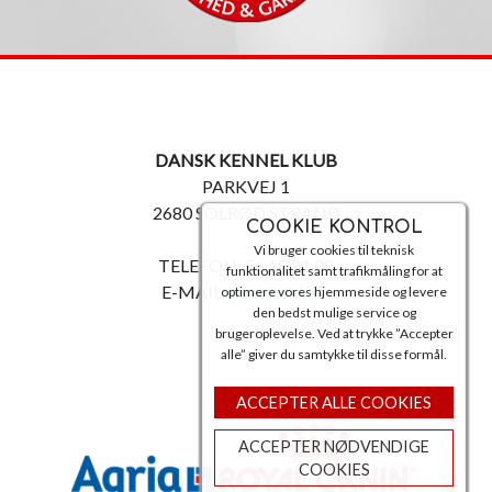
DANSK KENNEL KLUB
PARKVEJ 1
2680 SOLRØD STRAND
COOKIE KONTROL
Vi bruger cookies til teknisk
TELEFON: 56 18 81 00
funktionalitet samt trafikmåling for at
E-MAIL:
post@dkk.dk
optimere vores hjemmeside og levere
den bedst mulige service og
brugeroplevelse. Ved at trykke ”Accepter
alle” giver du samtykke til disse formål.
ACCEPTER ALLE COOKIES
ACCEPTER NØDVENDIGE
COOKIES