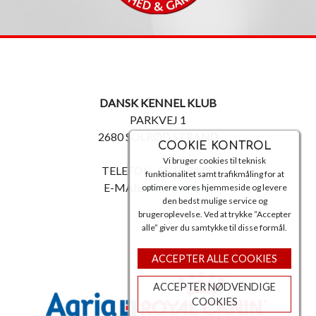
DANSK KENNEL KLUB
PARKVEJ 1
2680 SOLRØD STRAND
COOKIE KONTROL
Vi bruger cookies til teknisk
TELEFON: 56 18 81 00
funktionalitet samt trafikmåling for at
E-MAIL:
post@dkk.dk
optimere vores hjemmeside og levere
den bedst mulige service og
brugeroplevelse. Ved at trykke ”Accepter
alle” giver du samtykke til disse formål.
ACCEPTER ALLE COOKIES
ACCEPTER NØDVENDIGE
COOKIES