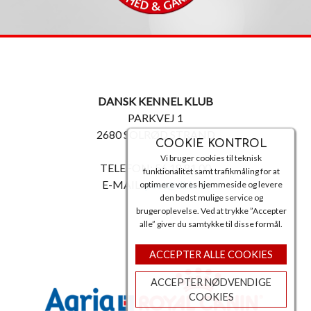
DANSK KENNEL KLUB
PARKVEJ 1
2680 SOLRØD STRAND
COOKIE KONTROL
Vi bruger cookies til teknisk
TELEFON: 56 18 81 00
funktionalitet samt trafikmåling for at
E-MAIL:
post@dkk.dk
optimere vores hjemmeside og levere
den bedst mulige service og
brugeroplevelse. Ved at trykke ”Accepter
alle” giver du samtykke til disse formål.
ACCEPTER ALLE COOKIES
ACCEPTER NØDVENDIGE
COOKIES