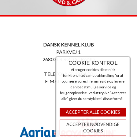
DANSK KENNEL KLUB
PARKVEJ 1
2680 SOLRØD STRAND
COOKIE KONTROL
Vi bruger cookies til teknisk
TELEFON: 56 18 81 00
funktionalitet samt trafikmåling for at
E-MAIL:
post@dkk.dk
optimere vores hjemmeside og levere
den bedst mulige service og
brugeroplevelse. Ved at trykke ”Accepter
alle” giver du samtykke til disse formål.
ACCEPTER ALLE COOKIES
ACCEPTER NØDVENDIGE
COOKIES