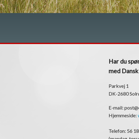
Har du spør
med Dansk K
Parkvej 1
DK-2680 Solr
E-mail: post
Hjemmeside:
Telefon: 56 18
(mandag-torsd