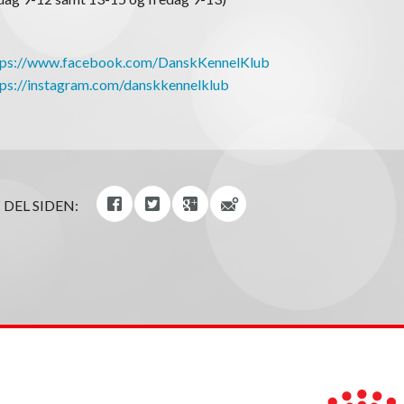
tps://www.facebook.com/DanskKennelKlub
tps://instagram.com/danskkennelklub
DEL SIDEN: