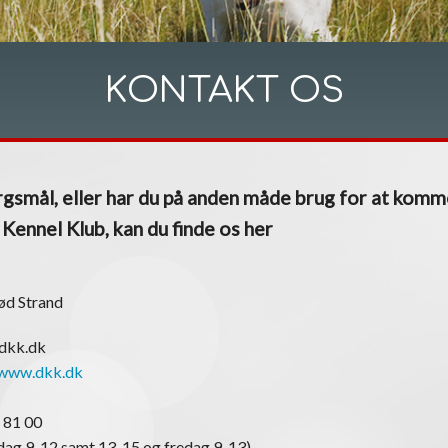
KONTAKT OS
gsmål, eller har du på anden måde brug for at komm
ennel Klub, kan du finde os her
ød Strand
@dkk.dk
www.dkk.dk
 81 00
ag 9-12 samt 13-15 og fredag 9-13)