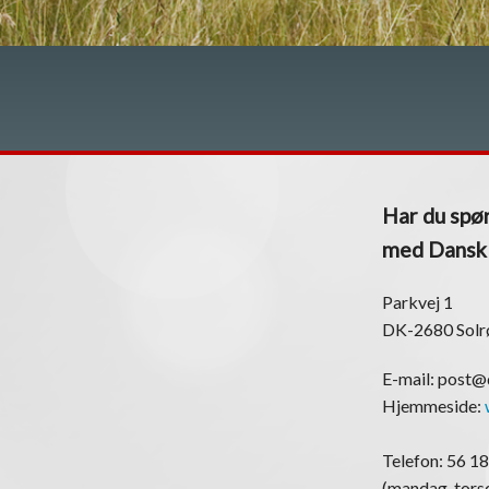
Har du spør
med Dansk K
Parkvej 1
DK-2680 Solr
E-mail: post
Hjemmeside:
Telefon: 56 18
(mandag-torsd