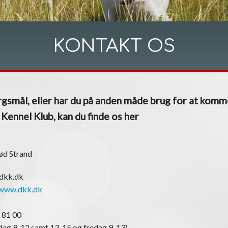
KONTAKT OS
gsmål, eller har du på anden måde brug for at komm
ennel Klub, kan du finde os her
ød Strand
@dkk.dk
www.dkk.dk
 81 00
ag 9-12 samt 13-15 og fredag 9-13)