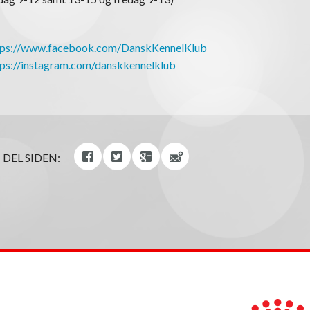
tps://www.facebook.com/DanskKennelKlub
tps://instagram.com/danskkennelklub
DEL SIDEN: