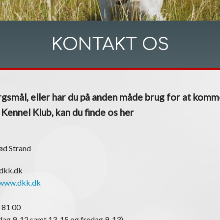
KONTAKT OS
gsmål, eller har du på anden måde brug for at komm
ennel Klub, kan du finde os her
ød Strand
@dkk.dk
www.dkk.dk
 81 00
ag 9-12 samt 13-15 og fredag 9-13)