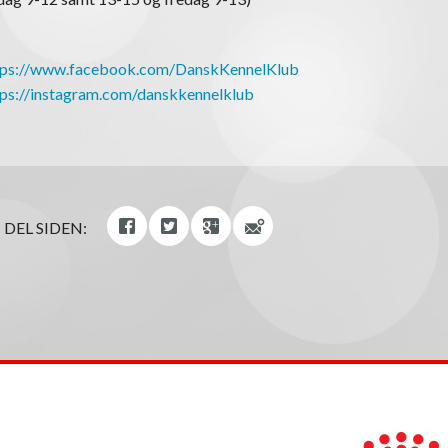
tps://www.facebook.com/DanskKennelKlub
tps://instagram.com/danskkennelklub
DEL SIDEN: