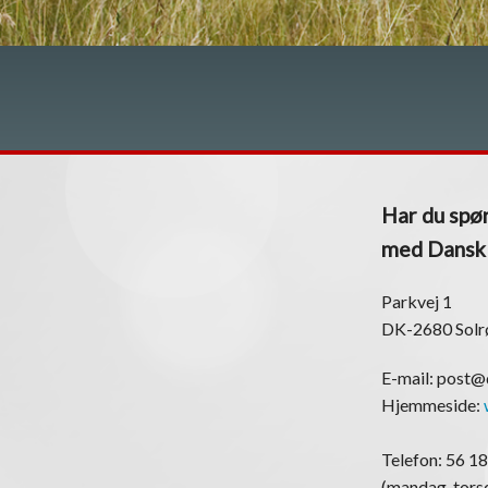
Har du spør
med Dansk K
Parkvej 1
DK-2680 Solr
E-mail: post
Hjemmeside:
Telefon: 56 18
(mandag-torsd