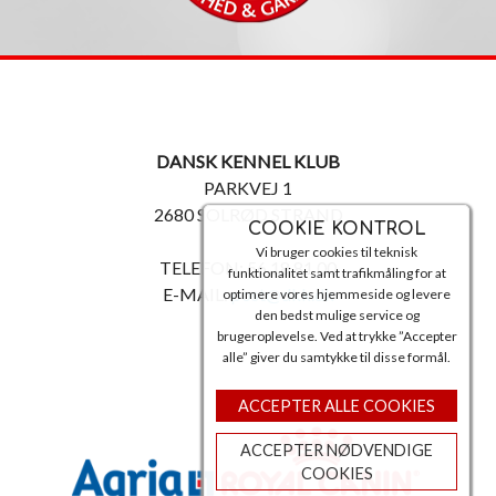
DANSK KENNEL KLUB
PARKVEJ 1
2680 SOLRØD STRAND
COOKIE KONTROL
Vi bruger cookies til teknisk
TELEFON: 56 18 81 00
funktionalitet samt trafikmåling for at
E-MAIL:
post@dkk.dk
optimere vores hjemmeside og levere
den bedst mulige service og
brugeroplevelse. Ved at trykke ”Accepter
alle” giver du samtykke til disse formål.
ACCEPTER ALLE COOKIES
ACCEPTER NØDVENDIGE
COOKIES