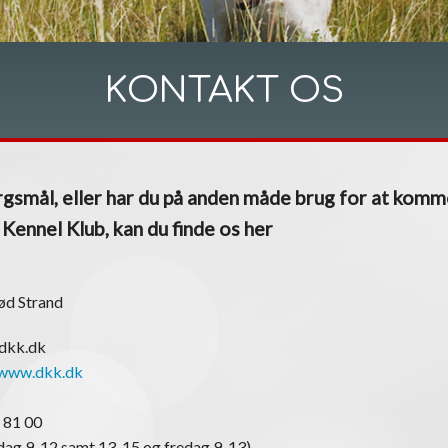
KONTAKT OS
gsmål, eller har du på anden måde brug for at komm
ennel Klub, kan du finde os her
ød Strand
@dkk.dk
www.dkk.dk
 81 00
ag 9-12 samt 13-15 og fredag 9-13)