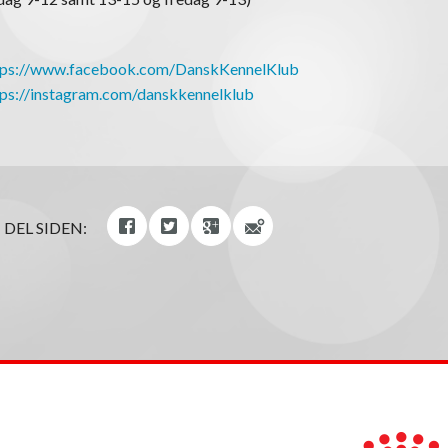
tps://www.facebook.com/DanskKennelKlub
tps://instagram.com/danskkennelklub
DEL SIDEN: