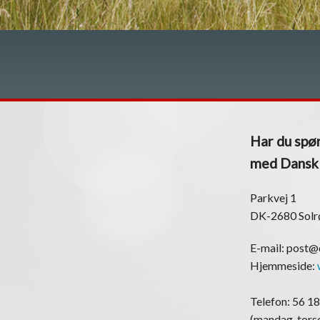
Har du spør
med Dansk K
Parkvej 1
DK-2680 Solr
E-mail: post
Hjemmeside:
Telefon: 56 18
(mandag-torsd