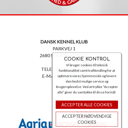
DANSK KENNEL KLUB
PARKVEJ 1
2680 SOLRØD STRAND
COOKIE KONTROL
Vi bruger cookies til teknisk
TELEFON: 56 18 81 00
funktionalitet samt trafikmåling for at
E-MAIL:
post@dkk.dk
optimere vores hjemmeside og levere
den bedst mulige service og
brugeroplevelse. Ved at trykke ”Accepter
alle” giver du samtykke til disse formål.
ACCEPTER ALLE COOKIES
ACCEPTER NØDVENDIGE
COOKIES