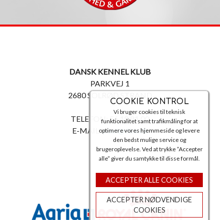
DANSK KENNEL KLUB
PARKVEJ 1
2680 SOLRØD STRAND
COOKIE KONTROL
Vi bruger cookies til teknisk
TELEFON: 56 18 81 00
funktionalitet samt trafikmåling for at
E-MAIL:
post@dkk.dk
optimere vores hjemmeside og levere
den bedst mulige service og
brugeroplevelse. Ved at trykke ”Accepter
alle” giver du samtykke til disse formål.
ACCEPTER ALLE COOKIES
ACCEPTER NØDVENDIGE
COOKIES