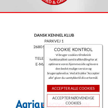
DANSK KENNEL KLUB
PARKVEJ 1
2680 SOLRØD STRAND
COOKIE KONTROL
Vi bruger cookies til teknisk
TELEFON: 56 18 81 00
funktionalitet samt trafikmåling for at
E-MAIL:
post@dkk.dk
optimere vores hjemmeside og levere
den bedst mulige service og
brugeroplevelse. Ved at trykke ”Accepter
alle” giver du samtykke til disse formål.
ACCEPTER ALLE COOKIES
ACCEPTER NØDVENDIGE
COOKIES