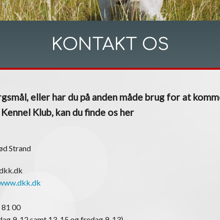
KONTAKT OS
gsmål, eller har du på anden måde brug for at komm
ennel Klub, kan du finde os her
ød Strand
@dkk.dk
www.dkk.dk
 81 00
ag 9-12 samt 13-15 og fredag 9-13)