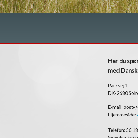
Har du spør
med Dansk K
Parkvej 1
DK-2680 Solr
E-mail: post
Hjemmeside:
Telefon: 56 18
(mandag-torsd