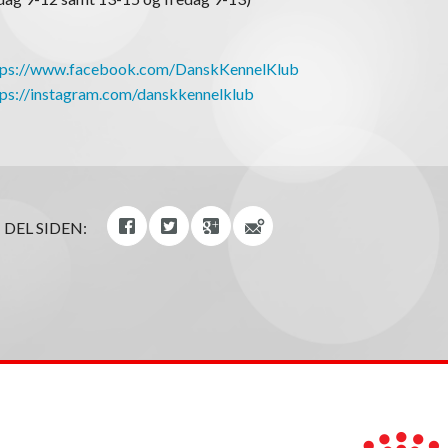
tps://www.facebook.com/DanskKennelKlub
tps://instagram.com/danskkennelklub
DEL SIDEN: