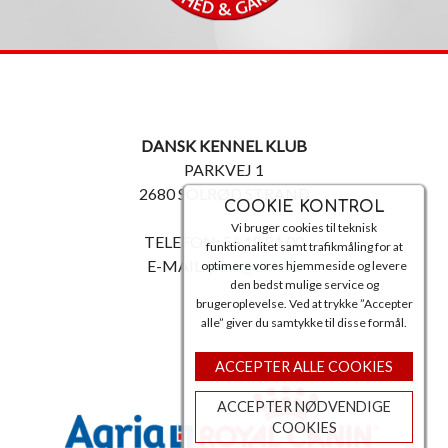
DANSK KENNEL KLUB
PARKVEJ 1
2680 SOLRØD STRAND
COOKIE KONTROL
Vi bruger cookies til teknisk
TELEFON: 56 18 81 00
funktionalitet samt trafikmåling for at
E-MAIL:
post@dkk.dk
optimere vores hjemmeside og levere
den bedst mulige service og
brugeroplevelse. Ved at trykke ”Accepter
alle” giver du samtykke til disse formål.
ACCEPTER ALLE COOKIES
ACCEPTER NØDVENDIGE
COOKIES