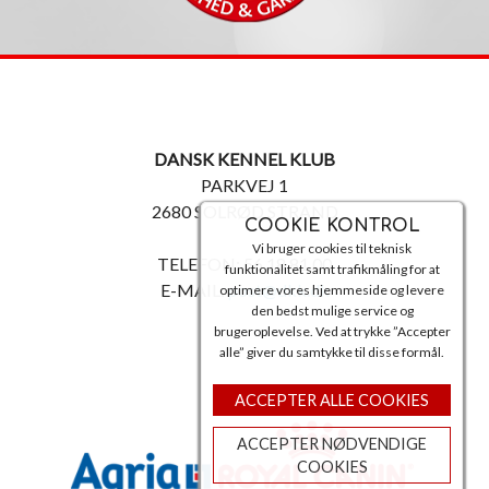
DANSK KENNEL KLUB
PARKVEJ 1
2680 SOLRØD STRAND
COOKIE KONTROL
Vi bruger cookies til teknisk
TELEFON: 56 18 81 00
funktionalitet samt trafikmåling for at
E-MAIL:
post@dkk.dk
optimere vores hjemmeside og levere
den bedst mulige service og
brugeroplevelse. Ved at trykke ”Accepter
alle” giver du samtykke til disse formål.
ACCEPTER ALLE COOKIES
ACCEPTER NØDVENDIGE
COOKIES