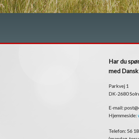
Har du spør
med Dansk K
Parkvej 1
DK-2680 Solr
E-mail: post
Hjemmeside:
Telefon: 56 18
(mandag-torsd