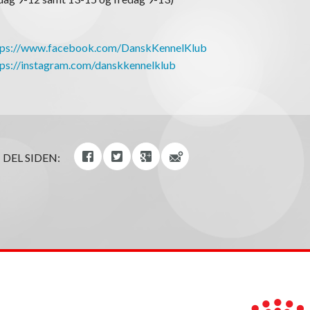
tps://www.facebook.com/DanskKennelKlub
tps://instagram.com/danskkennelklub
DEL SIDEN: