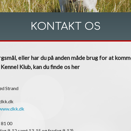
KONTAKT OS
gsmål, eller har du på anden måde brug for at komm
ennel Klub, kan du finde os her
ød Strand
@dkk.dk
www.dkk.dk
 81 00
ag 9-12 samt 13-15 og fredag 9-13)