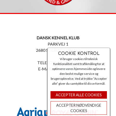
DANSK KENNEL KLUB
PARKVEJ 1
2680 SOLRØD STRAND
COOKIE KONTROL
Vi bruger cookies til teknisk
TELEFON: 56 18 81 00
funktionalitet samt trafikmåling for at
E-MAIL:
post@dkk.dk
optimere vores hjemmeside og levere
den bedst mulige service og
brugeroplevelse. Ved at trykke ”Accepter
alle” giver du samtykke til disse formål.
ACCEPTER ALLE COOKIES
ACCEPTER NØDVENDIGE
COOKIES