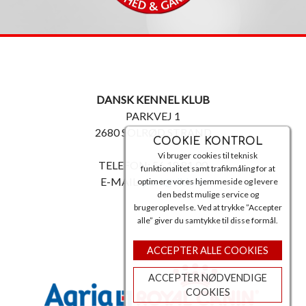
DANSK KENNEL KLUB
PARKVEJ 1
2680 SOLRØD STRAND
COOKIE KONTROL
Vi bruger cookies til teknisk
TELEFON: 56 18 81 00
funktionalitet samt trafikmåling for at
E-MAIL:
post@dkk.dk
optimere vores hjemmeside og levere
den bedst mulige service og
brugeroplevelse. Ved at trykke ”Accepter
alle” giver du samtykke til disse formål.
ACCEPTER ALLE COOKIES
ACCEPTER NØDVENDIGE
COOKIES