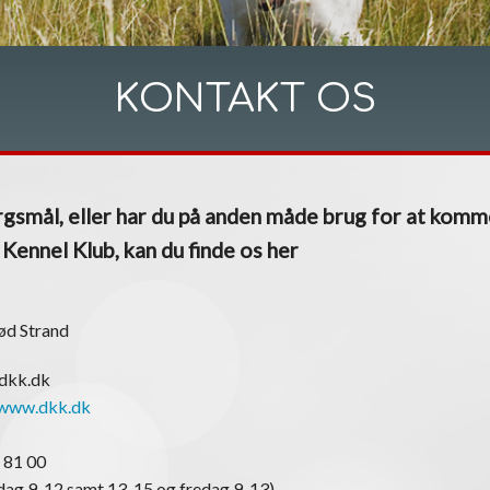
KONTAKT OS
gsmål, eller har du på anden måde brug for at komm
ennel Klub, kan du finde os her
ød Strand
@dkk.dk
www.dkk.dk
 81 00
ag 9-12 samt 13-15 og fredag 9-13)