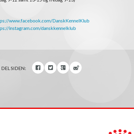
tps://www.facebook.com/DanskKennelKlub
tps://instagram.com/danskkennelklub
DEL SIDEN: