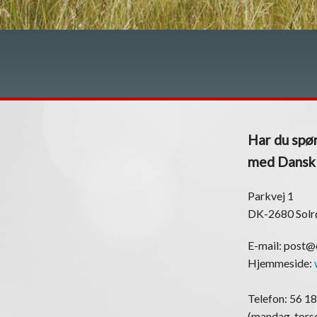
Har du spør
med Dansk K
Parkvej 1
DK-2680 Solr
E-mail: post
Hjemmeside:
Telefon: 56 18
(mandag-torsd