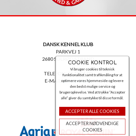
DANSK KENNEL KLUB
PARKVEJ 1
2680 SOLRØD STRAND
COOKIE KONTROL
Vi bruger cookies til teknisk
TELEFON: 56 18 81 00
funktionalitet samt trafikmåling for at
E-MAIL:
post@dkk.dk
optimere vores hjemmeside og levere
den bedst mulige service og
brugeroplevelse. Ved at trykke ”Accepter
alle” giver du samtykke til disse formål.
ACCEPTER ALLE COOKIES
ACCEPTER NØDVENDIGE
COOKIES