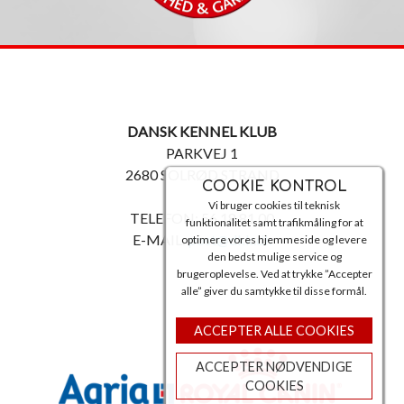
DANSK KENNEL KLUB
PARKVEJ 1
2680 SOLRØD STRAND
COOKIE KONTROL
Vi bruger cookies til teknisk
TELEFON: 56 18 81 00
funktionalitet samt trafikmåling for at
E-MAIL:
post@dkk.dk
optimere vores hjemmeside og levere
den bedst mulige service og
brugeroplevelse. Ved at trykke ”Accepter
alle” giver du samtykke til disse formål.
ACCEPTER ALLE COOKIES
ACCEPTER NØDVENDIGE
COOKIES