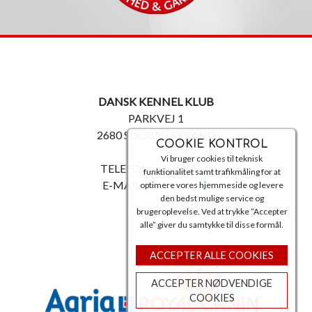
DANSK KENNEL KLUB
PARKVEJ 1
2680 SOLRØD STRAND
COOKIE KONTROL
Vi bruger cookies til teknisk
TELEFON: 56 18 81 00
funktionalitet samt trafikmåling for at
E-MAIL:
post@dkk.dk
optimere vores hjemmeside og levere
den bedst mulige service og
brugeroplevelse. Ved at trykke ”Accepter
alle” giver du samtykke til disse formål.
ACCEPTER ALLE COOKIES
ACCEPTER NØDVENDIGE
COOKIES