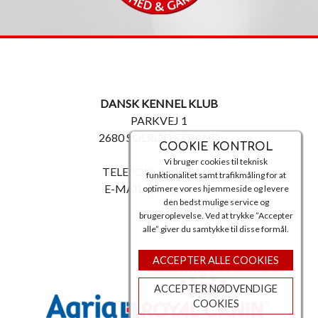
DANSK KENNEL KLUB
PARKVEJ 1
2680 SOLRØD STRAND
COOKIE KONTROL
Vi bruger cookies til teknisk
TELEFON: 56 18 81 00
funktionalitet samt trafikmåling for at
E-MAIL:
post@dkk.dk
optimere vores hjemmeside og levere
den bedst mulige service og
brugeroplevelse. Ved at trykke ”Accepter
alle” giver du samtykke til disse formål.
ACCEPTER ALLE COOKIES
ACCEPTER NØDVENDIGE
COOKIES