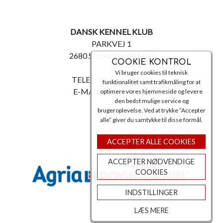
DANSK KENNEL KLUB
PARKVEJ 1
2680 SOLRØD STRAND
COOKIE KONTROL
Vi bruger cookies til teknisk
TELEFON: 56 18 81 00
funktionalitet samt trafikmåling for at
E-MAIL:
post@dkk.dk
optimere vores hjemmeside og levere
den bedst mulige service og
brugeroplevelse. Ved at trykke ”Accepter
alle” giver du samtykke til disse formål.
ACCEPTER ALLE COOKIES
ACCEPTER NØDVENDIGE
COOKIES
INDSTILLINGER
LÆS MERE