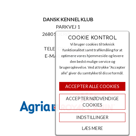
DANSK KENNEL KLUB
PARKVEJ 1
2680 SOLRØD STRAND
COOKIE KONTROL
Vi bruger cookies til teknisk
TELEFON: 56 18 81 00
funktionalitet samt trafikmåling for at
E-MAIL:
post@dkk.dk
optimere vores hjemmeside og levere
den bedst mulige service og
brugeroplevelse. Ved at trykke ”Accepter
alle” giver du samtykke til disse formål.
ACCEPTER ALLE COOKIES
ACCEPTER NØDVENDIGE
COOKIES
INDSTILLINGER
LÆS MERE