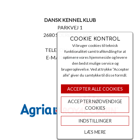
DANSK KENNEL KLUB
PARKVEJ 1
2680 SOLRØD STRAND
COOKIE KONTROL
Vi bruger cookies til teknisk
TELEFON: 56 18 81 00
funktionalitet samt trafikmåling for at
E-MAIL:
post@dkk.dk
optimere vores hjemmeside og levere
den bedst mulige service og
brugeroplevelse. Ved at trykke ”Accepter
alle” giver du samtykke til disse formål.
ACCEPTER ALLE COOKIES
ACCEPTER NØDVENDIGE
COOKIES
INDSTILLINGER
LÆS MERE