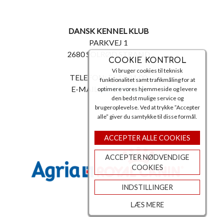
DANSK KENNEL KLUB
PARKVEJ 1
2680 SOLRØD STRAND
COOKIE KONTROL
Vi bruger cookies til teknisk
TELEFON: 56 18 81 00
funktionalitet samt trafikmåling for at
E-MAIL:
post@dkk.dk
optimere vores hjemmeside og levere
den bedst mulige service og
brugeroplevelse. Ved at trykke ”Accepter
alle” giver du samtykke til disse formål.
ACCEPTER ALLE COOKIES
ACCEPTER NØDVENDIGE
COOKIES
INDSTILLINGER
LÆS MERE