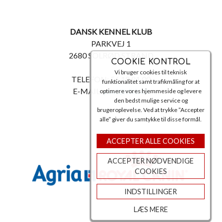
DANSK KENNEL KLUB
PARKVEJ 1
2680 SOLRØD STRAND
COOKIE KONTROL
Vi bruger cookies til teknisk
TELEFON: 56 18 81 00
funktionalitet samt trafikmåling for at
E-MAIL:
post@dkk.dk
optimere vores hjemmeside og levere
den bedst mulige service og
brugeroplevelse. Ved at trykke ”Accepter
alle” giver du samtykke til disse formål.
ACCEPTER ALLE COOKIES
ACCEPTER NØDVENDIGE
COOKIES
INDSTILLINGER
LÆS MERE