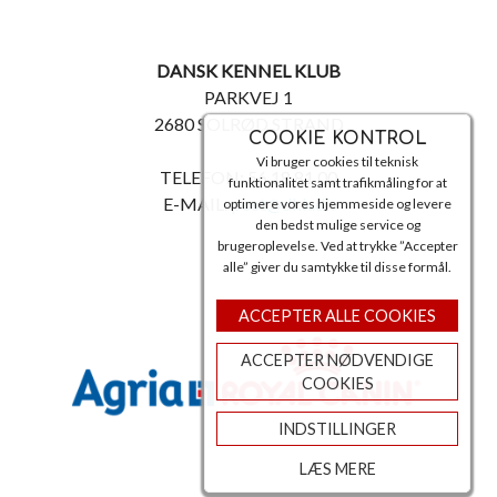
DANSK KENNEL KLUB
PARKVEJ 1
2680 SOLRØD STRAND
COOKIE KONTROL
Vi bruger cookies til teknisk
TELEFON: 56 18 81 00
funktionalitet samt trafikmåling for at
E-MAIL:
post@dkk.dk
optimere vores hjemmeside og levere
den bedst mulige service og
brugeroplevelse. Ved at trykke ”Accepter
alle” giver du samtykke til disse formål.
ACCEPTER ALLE COOKIES
ACCEPTER NØDVENDIGE
COOKIES
INDSTILLINGER
LÆS MERE