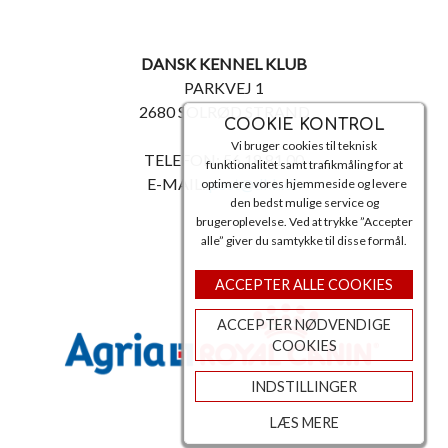
DANSK KENNEL KLUB
PARKVEJ 1
2680 SOLRØD STRAND
COOKIE KONTROL
Vi bruger cookies til teknisk
TELEFON: 56 18 81 00
funktionalitet samt trafikmåling for at
E-MAIL:
post@dkk.dk
optimere vores hjemmeside og levere
den bedst mulige service og
brugeroplevelse. Ved at trykke ”Accepter
alle” giver du samtykke til disse formål.
ACCEPTER ALLE COOKIES
ACCEPTER NØDVENDIGE
COOKIES
INDSTILLINGER
LÆS MERE